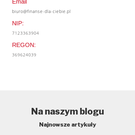
Email
biuro@finanse-dla-ciebie.pl
NIP:
7123363904
REGON:
369624039
Na naszym blogu
Najnowsze artykuły