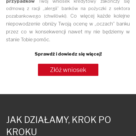
przypadków
Twój wniosek kredytowy zakończy się
odmową z racji „alergii” banków na pożyczki z sektora
Co więcej każde kolejne
pozabankowego (chwilówki).
niepowodzenie obniży Twoją ocenę w „oczach” banku
przez co w konsekwencji nawet my nie będziemy w
stanie Tobie pomóc.
Sprawdź i dowiedz się więcej!
Złóż wniosek
JAK DZIAŁAMY, KROK PO
KROKU