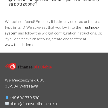
są potrzebne?
Widget not found! Probably it is already deleted or there is
typo in its ID. We suggest that you log in to the
Trustindex
system
and follow the widget configuration instructions. Or,
if you don't have an account, create one for free at
www.trustindex.io
Wał Miedzeszyński 606
03-994 Warszawa
+48 600 770 538
biuro@finanse-dla-ciebie.pl