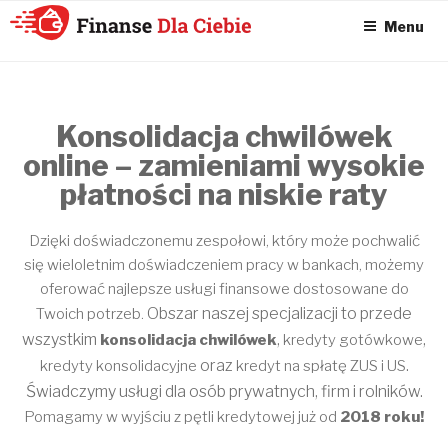
Menu
KONSOLIDACJA
CHWILÓWEK
ONLINE – FINANSE
Konsolidacja chwilówek
DLA CIEBIE –
online – zamieniami wysokie
SPŁATA
płatności na niskie raty
CHWILÓWEK I
KONSOLIDACJA
Dzięki doświadczonemu zespołowi, który może pochwalić
się wieloletnim doświadczeniem pracy w bankach, możemy
CHWILÓWEK
oferować najlepsze usługi finansowe dostosowane do
Obszar naszej specjalizacji to przede
Twoich potrzeb.
wszystkim
,
,
konsolidacja chwilówek
kredyty gotówkowe
oraz
.
kredyty konsolidacyjne
kredyt na spłatę ZUS i US
Świadczymy usługi dla osób prywatnych, firm i rolników.
Pomagamy w wyjściu z pętli kredytowej już od
2018 roku!